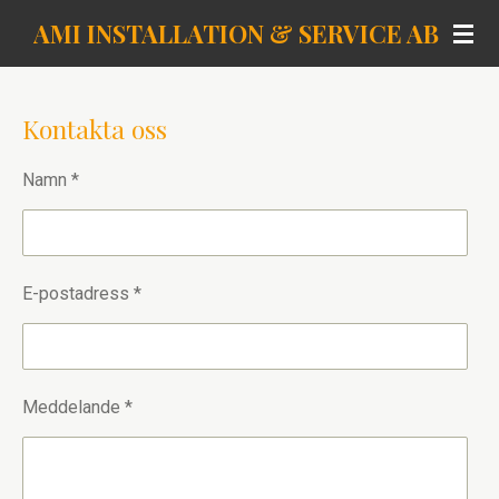
Hoppa
AMI INSTALLATION & SERVICE AB
till
huvudinnehållet
Kontakta oss
Namn *
E-postadress *
Meddelande *